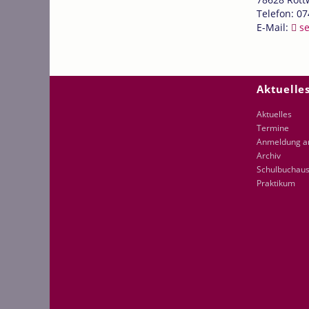
Telefon: 07
E-Mail:
s
Navigation
Aktuelle
überspring
Aktuelles
Termine
Anmeldung 
Archiv
Schulbuchaus
Praktikum