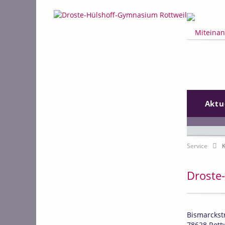
Suchen
Navigation
Aktu
überspring
Service
K
Droste
Bismarckst
78628 Rott