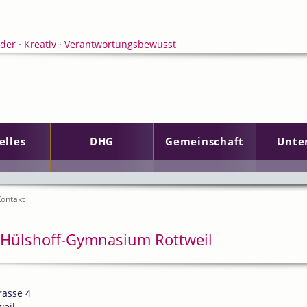
elles
DHG
Gemeinschaft
Unte
en
ontakt
-Hülshoff-Gymnasium Rottweil
rasse 4
weil