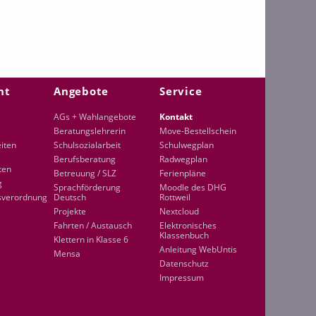
ht
Angebote
Service
AGs + Wahlangebote
Kontakt
Beratungslehrerin
Move-Bestellschein
eiten
Schulsozialarbeit
Schulwegplan
Berufsberatung
Radwegplan
ten
Betreuung / SLZ
Ferienpläne
g
Sprachförderung
Moodle des DHG
sverordnung
Deutsch
Rottweil
Projekte
Nextcloud
Fahrten / Austausch
Elektronisches
Klassenbuch
Klettern in Klasse 6
Anleitung WebUntis
Mensa
Datenschutz
Impressum