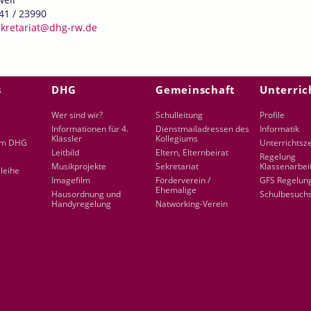
41 / 23990
ekretariat@dhg-rw.de
s
DHG
Gemeinschaft
Unterric
en
Wer sind wir?
Schulleitung
Profile
Informationen für 4.
Dienstmailadressen des
Informatik
Klässler
Kollegiums
am DHG
Unterrichtsz
Leitbild
Eltern, Elternbeirat
Regelung
Musikprojekte
Sekretariat
Klassenarbei
leihe
Imagefilm
Förderverein /
GFS Regelun
Ehemalige
Hausordnung und
Schulbesuch
Handyregelung
Natworking-Verein