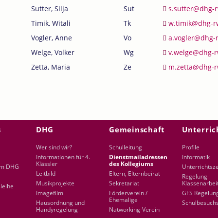
Sutter, Silja
Sut
s.sutter@dhg-
Timik, Witali
Tk
w.timik@dhg-r
Vogler, Anne
Vo
a.vogler@dhg-
Welge, Volker
Wg
v.welge@dhg-r
Zetta, Maria
Ze
m.zetta@dhg-r
s
DHG
Gemeinschaft
Unterric
en
Wer sind wir?
Schulleitung
Profile
Informationen für 4.
Dienstmailadressen
Informatik
Klässler
des Kollegiums
am DHG
Unterrichtsz
Leitbild
Eltern, Elternbeirat
Regelung
Musikprojekte
Sekretariat
Klassenarbei
leihe
Imagefilm
Förderverein /
GFS Regelun
Ehemalige
Hausordnung und
Schulbesuch
Handyregelung
Natworking-Verein