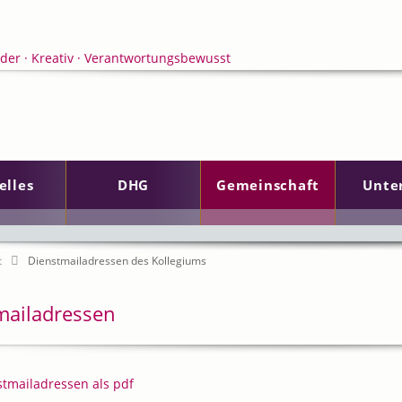
elles
DHG
Gemeinschaft
Unte
en
t
Dienstmailadressen des Kollegiums
mailadressen
stmailadressen als pdf