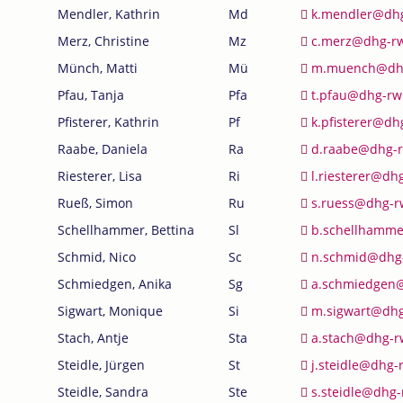
Mendler, Kathrin
Md
k.mendler@dh
Merz, Christine
Mz
c.merz@dhg-r
Münch, Matti
Mü
m.muench@dh
Pfau, Tanja
Pfa
t.pfau@dhg-rw
Pfisterer, Kathrin
Pf
k.pfisterer@dh
Raabe, Daniela
Ra
d.raabe@dhg-
Riesterer, Lisa
Ri
l.riesterer@dh
Rueß, Simon
Ru
s.ruess@dhg-r
Schellhammer, Bettina
Sl
b.schellhamm
Schmid, Nico
Sc
n.schmid@dhg
Schmiedgen, Anika
Sg
a.schmiedgen
Sigwart, Monique
Si
m.sigwart@dhg
Stach, Antje
Sta
a.stach@dhg-r
Steidle, Jürgen
St
j.steidle@dhg-
Steidle, Sandra
Ste
s.steidle@dhg-