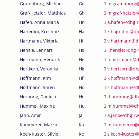
Grafenburg, Michael
Gr
m.grafenburg
Graf-Hetzler, Matthias
Gh
m.graf-hetzle
Hafen, Anna-Maria
Hn
a.hafen@dhg-r
Hajredini, Kreshnik
Ha
k.hajredini@d
Hartmann, Viktoria
Ht
v.hartmann@d
Hensle, Lennart
Hs
l.hensle@dhg-
Herrmann, Hendrik
He
h.herrmann@d
Hertkorn, Veronika
Hk
v.hertkorn@dh
Hoffmann, Kim
Hf
k.hoffmann@d
Hoffmann, Sören
Ho
s.hoffmann@d
Hornung, Daniela
Hr
d.hornung@dh
Hummel, Maxine
Hu
m.hummel@dh
Jano, Amir
Ja
a.jano@dhg-rw
Kammerer, Markus
Ka
m.kammerer@d
Kech-Kuster, Silvie
Ke
s.kech-kuster