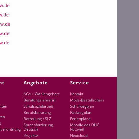
rw.de
w.de
rw.de
w.de
w.de
ht
Angebote
Service
AGs + Wahlangebote
Kontakt
Beratungslehrerin
Move-Bestellschein
eiten
Schulsozialarbeit
Schulwegplan
Berufsberatung
Radwegplan
ten
Betreuung / SLZ
Ferienpläne
g
Sprachförderung
Moodle des DHG
sverordnung
Deutsch
Rottweil
Projekte
Nextcloud