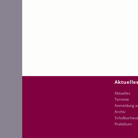
Navigation
Aktuelle
überspring
Aktuelles
Termine
Anmeldung 
Archiv
Schulbuchaus
Praktikum