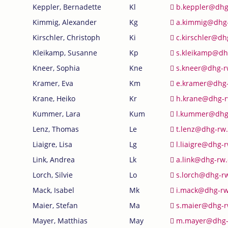
Keppler, Bernadette
Kl
b.keppler@dhg
Kimmig, Alexander
Kg
a.kimmig@dhg
Kirschler, Christoph
Ki
c.kirschler@dh
Kleikamp, Susanne
Kp
s.kleikamp@dh
Kneer, Sophia
Kne
s.kneer@dhg-r
Kramer, Eva
Km
e.kramer@dhg
Krane, Heiko
Kr
h.krane@dhg-r
Kummer, Lara
Kum
l.kummer@dhg
Lenz, Thomas
Le
t.lenz@dhg-rw
Liaigre, Lisa
Lg
l.liaigre@dhg-
Link, Andrea
Lk
a.link@dhg-rw
Lorch, Silvie
Lo
s.lorch@dhg-r
Mack, Isabel
Mk
i.mack@dhg-rw
Maier, Stefan
Ma
s.maier@dhg-r
Mayer, Matthias
May
m.mayer@dhg-