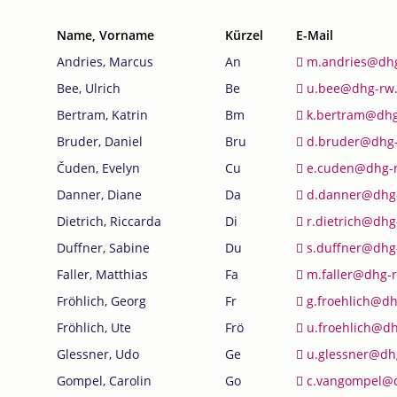
Name, Vorname
Kürzel
E-Mail
Andries, Marcus
An
m.andries@dh
Bee, Ulrich
Be
u.bee@dhg-rw
Bertram, Katrin
Bm
k.bertram@dhg
Bruder, Daniel
Bru
d.bruder@dhg
Čuden, Evelyn
Cu
e.cuden@dhg-
Danner, Diane
Da
d.danner@dhg
Dietrich, Riccarda
Di
r.dietrich@dhg
Duffner, Sabine
Du
s.duffner@dhg
Faller, Matthias
Fa
m.faller@dhg-
Fröhlich, Georg
Fr
g.froehlich@d
Fröhlich, Ute
Frö
u.froehlich@d
Glessner, Udo
Ge
u.glessner@dh
Gompel, Carolin
Go
c.vangompel@