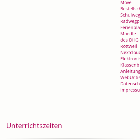
Move-
Bestellsc
Schulweg
Radwegp
Ferienpl
Moodle
des DHG
Rottweil
Nextclou
Elektroni
Klassenb
Anleitun
WebUnti
Datensch
Impress
Unterrichtszeiten