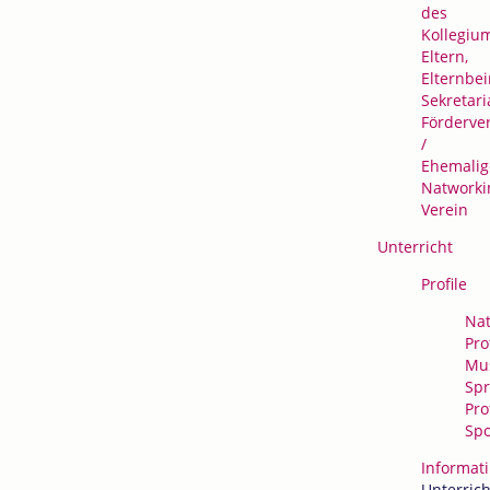
des
Kollegiu
Eltern,
Elternbei
Sekretari
Förderve
/
Ehemalig
Natworki
Verein
Unterricht
Profile
Nat
Prof
Mus
Spr
Prof
Spo
Informati
Unterrich