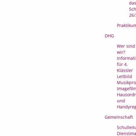
da
Sch
26/
Praktiku
DHG
Wer sind
wir?
Informat
für 4.
Klässler
Leitbild
Musikpro
Imagefil
Hausord
und
Handyre
Gemeinschaft
Schulleit
Dienstma