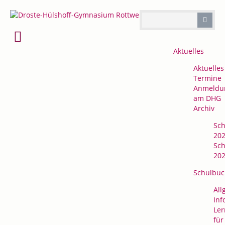
Navigation
Aktuelles
überspringen
Aktuelles
Termine
Anmeldu
am DHG
Archiv
Sch
202
Sch
202
Schulbuc
All
Inf
Ler
für