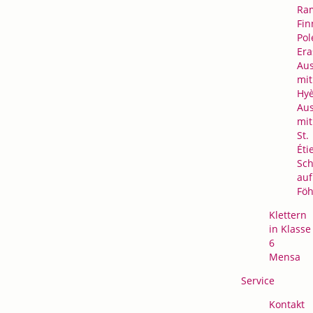
Ra
Fin
Pol
Er
Au
mit
Hyè
Au
mit
St.
Éti
Sc
auf
Föh
Klettern
in Klasse
6
Mensa
Service
Kontakt