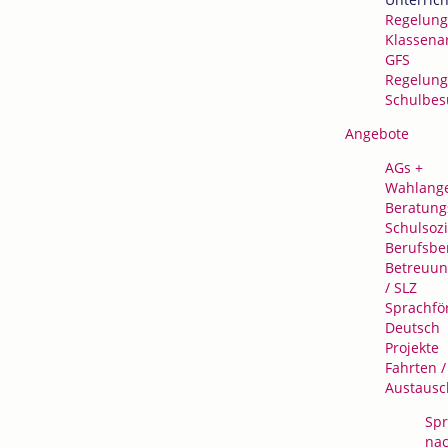
Regelung
Klassena
GFS
Regelung
Schulbes
Angebote
AGs +
Wahlang
Beratung
Schulsozi
Berufsbe
Betreuu
/ SLZ
Sprachfö
Deutsch
Projekte
Fahrten /
Austausc
Spr
na