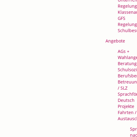
Regelung
Klassena
GFS
Regelung
Schulbes
Angebote
AGs +
Wahlang
Beratung
Schulsozi
Berufsbe
Betreuu
/ SLZ
Sprachfö
Deutsch
Projekte
Fahrten /
Austausc
Spr
na