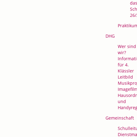
da
Sch
26/
Praktiku
DHG
Wer sind
wir?
Informat
für 4.
Klässler
Leitbild
Musikpro
Imagefil
Hausord
und
Handyre
Gemeinschaft
Schulleit
Dienstma