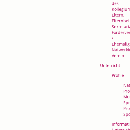
des
Kollegiu
Eltern,
Elternbei
Sekretari
Förderve
/
Ehemalig
Natworki
Verein
Unterricht
Profile
Nat
Prof
Mus
Spr
Prof
Spo
Informati
Unterrich