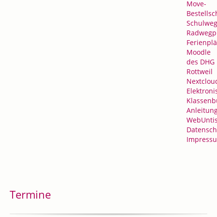
Move-
Bestellsc
Schulweg
Radwegp
Ferienpl
Moodle
des DHG
Rottweil
Nextclou
Elektroni
Klassenb
Anleitun
WebUnti
Datensch
Impress
Termine