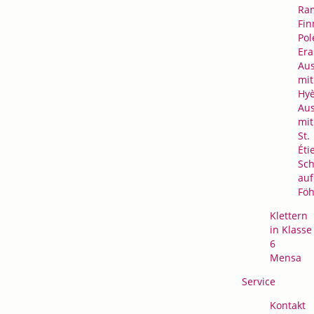
Ra
Fin
Pol
Er
Au
mit
Hyè
Au
mit
St.
Éti
Sc
auf
Föh
Klettern
in Klasse
6
Mensa
Service
Kontakt