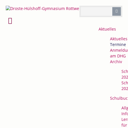
Navigation
Aktuelles
überspringen
Aktuelles
Termine
Anmeldu
am DHG
Archiv
Sch
202
Sch
202
Schulbuc
All
Inf
Ler
für