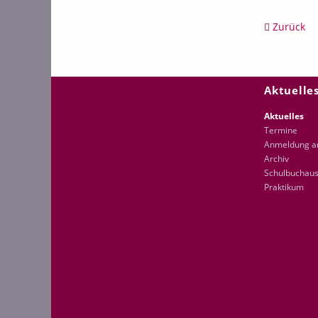
Zurück
Navigation
Aktuelle
überspring
Aktuelles
Termine
Anmeldung 
Archiv
Schulbuchaus
Praktikum