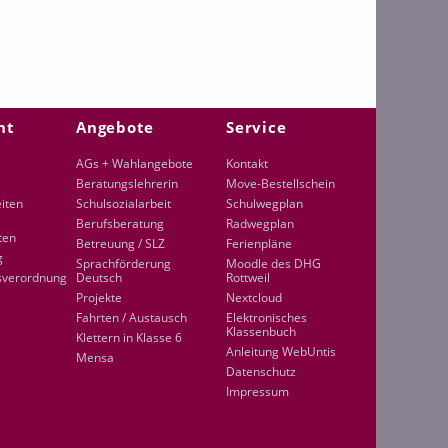
ht
Angebote
Service
AGs + Wahlangebote
Kontakt
Beratungslehrerin
Move-Bestellschein
eiten
Schulsozialarbeit
Schulwegplan
Berufsberatung
Radwegplan
ten
Betreuung / SLZ
Ferienpläne
g
Sprachförderung
Moodle des DHG
sverordnung
Deutsch
Rottweil
Projekte
Nextcloud
Fahrten / Austausch
Elektronisches
Klassenbuch
Klettern in Klasse 6
Anleitung WebUntis
Mensa
Datenschutz
Impressum