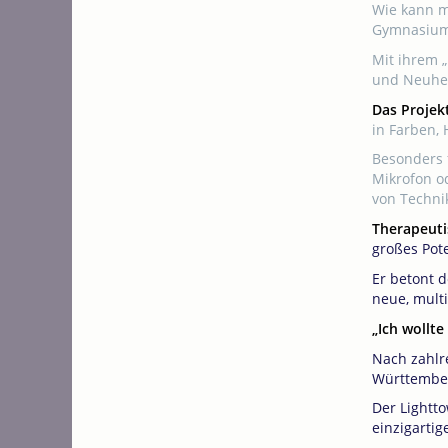
Wie kann m
Gymnasium 
Mit ihrem „
und Neuhei
Das Projek
in Farben, 
Besonders 
Mikrofon o
von Techni
Therapeuti
großes Pote
Er betont 
neue, mult
„Ich wollt
Nach zahlr
Württember
Der Lightt
einzigartig