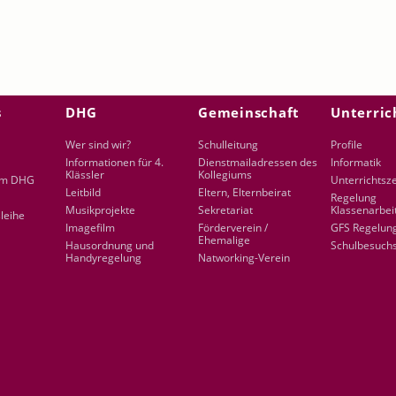
s
DHG
Gemeinschaft
Unterric
en
Wer sind wir?
Schulleitung
Profile
Informationen für 4.
Dienstmailadressen des
Informatik
Klässler
Kollegiums
am DHG
Unterrichtsz
Leitbild
Eltern, Elternbeirat
Regelung
Musikprojekte
Sekretariat
Klassenarbei
leihe
Imagefilm
Förderverein /
GFS Regelun
Ehemalige
Hausordnung und
Schulbesuch
Handyregelung
Natworking-Verein