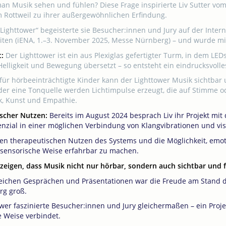
an Musik sehen und fühlen? Diese Frage inspirierte Liv Sutter vom
Rottweil zu ihrer außergewöhnlichen Erfindung.
Lighttower“ begeisterte sie Besucher:innen und Jury auf der Inte
ten (iENA, 1.–3. November 2025, Messe Nürnberg) – und wurde mit
t:
Der Lighttower ist ein aus Plexiglas gefertigter Turm, in dem LE
Helligkeit und Bewegung übersetzt – so entsteht ein eindrucksvolle
für hörbeeinträchtigte Kinder kann der Lighttower Musik sichtbar
der eine Tonquelle werden Lichtimpulse erzeugt, die auf Stimme 
k, Kunst und Empathie.
scher Nutzen:
Bereits im August 2024 besprach Liv ihr Projekt mi
nzial in einer möglichen Verbindung von Klangvibrationen und vis
den therapeutischen Nutzen des Systems und die Möglichkeit, emot
isensorische Weise erfahrbar zu machen.
e zeigen, dass Musik nicht nur hörbar, sondern auch sichtbar und 
eichen Gesprächen und Präsentationen war die Freude am Stand de
g groß.
ower faszinierte Besucher:innen und Jury gleichermaßen – ein Proj
e Weise verbindet.