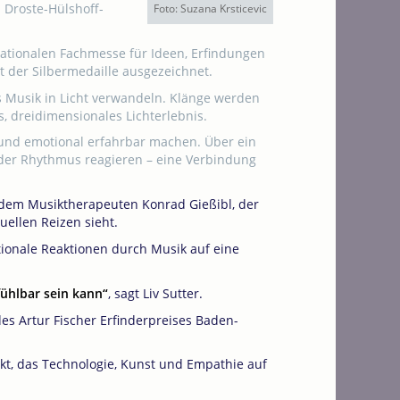
 Droste-Hülshoff-
Foto: Suzana Krsticevic
rnationalen Fachmesse für Ideen, Erfindungen
 der Silbermedaille ausgezeichnet.
Ds Musik in Licht verwandeln. Klänge werden
s, dreidimensionales Lichterlebnis.
 und emotional erfahrbar machen. Über ein
oder Rhythmus reagieren – eine Verbindung
t dem Musiktherapeuten Konrad Gießibl, der
uellen Reizen sieht.
ionale Reaktionen durch Musik auf eine
fühlbar sein kann“
, sagt Liv Sutter.
s Artur Fischer Erfinderpreises Baden-
ekt, das Technologie, Kunst und Empathie auf