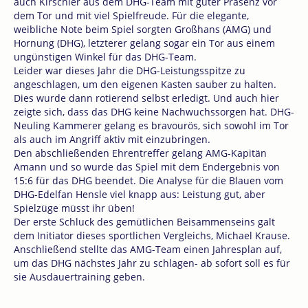
auch Kirschler aus dem DHG-Team mit guter Präsenz vor
dem Tor und mit viel Spielfreude. Für die elegante,
weibliche Note beim Spiel sorgten Großhans (AMG) und
Hornung (DHG), letzterer gelang sogar ein Tor aus einem
ungünstigen Winkel für das DHG-Team.
Leider war dieses Jahr die DHG-Leistungsspitze zu
angeschlagen, um den eigenen Kasten sauber zu halten.
Dies wurde dann rotierend selbst erledigt. Und auch hier
zeigte sich, dass das DHG keine Nachwuchssorgen hat. DHG-
Neuling Kammerer gelang es bravourös, sich sowohl im Tor
als auch im Angriff aktiv mit einzubringen.
Den abschließenden Ehrentreffer gelang AMG-Kapitän
Amann und so wurde das Spiel mit dem Endergebnis von
15:6 für das DHG beendet. Die Analyse für die Blauen vom
DHG-Edelfan Hensle viel knapp aus: Leistung gut, aber
Spielzüge müsst ihr üben!
Der erste Schluck des gemütlichen Beisammenseins galt
dem Initiator dieses sportlichen Vergleichs, Michael Krause.
Anschließend stellte das AMG-Team einen Jahresplan auf,
um das DHG nächstes Jahr zu schlagen- ab sofort soll es für
sie Ausdauertraining geben.