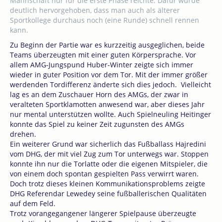
Mannschaft nur für die erste Phase reichte. Dafür wurde
deutlich hervorgehoben, dass man auch als älterer
Sportkollege durchaus noch (eine Runde) schnell rennen
kann.
Zu Beginn der Partie war es kurzzeitig ausgeglichen, beide
Teams überzeugten mit einer guten Körpersprache. Vor
allem AMG-Jungspund Huber-Winter zeigte sich immer
wieder in guter Position vor dem Tor. Mit der immer größer
werdenden Tordifferenz änderte sich dies jedoch. Vielleicht
lag es an dem Zuschauer Horn des AMGs, der zwar in
veralteten Sportklamotten anwesend war, aber dieses Jahr
nur mental unterstützen wollte. Auch Spielneuling Heitinger
konnte das Spiel zu keiner Zeit zugunsten des AMGs
drehen.
Ein weiterer Grund war sicherlich das Fußballass Hajredini
vom DHG, der mit viel Zug zum Tor unterwegs war. Stoppen
konnte ihn nur die Torlatte oder die eigenen Mitspieler, die
von einem doch spontan gespielten Pass verwirrt waren.
Doch trotz dieses kleinen Kommunikationsproblems zeigte
DHG Referendar Lewedey seine fußballerischen Qualitäten
auf dem Feld.
Trotz vorangegangener längerer Spielpause überzeugte