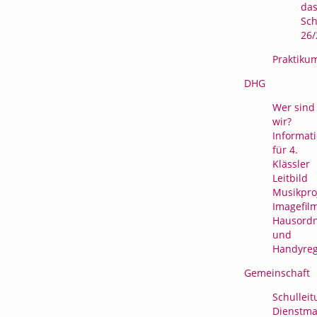
da
Sch
26/
Praktiku
DHG
Wer sind
wir?
Informat
für 4.
Klässler
Leitbild
Musikpro
Imagefil
Hausord
und
Handyre
Gemeinschaft
Schulleit
Dienstma