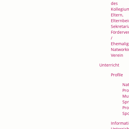
des
Kollegiu
Eltern,
Elternbei
Sekretari
Förderve
/
Ehemalig
Natworki
Verein
Unterricht
Profile
Nat
Prof
Mus
Spr
Prof
Spo
Informati
Unterrich