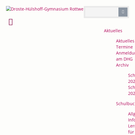
Navigation
Aktuelles
überspringen
Aktuelles
Termine
Anmeldu
am DHG
Archiv
Sch
202
Sch
202
Schulbuc
All
Inf
Ler
für