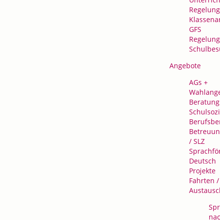
Regelung
Klassena
GFS
Regelung
Schulbes
Angebote
AGs +
Wahlang
Beratung
Schulsozi
Berufsbe
Betreuu
/ SLZ
Sprachfö
Deutsch
Projekte
Fahrten /
Austausc
Spr
na