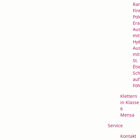
Ra
Fin
Pol
Er
Au
mit
Hyè
Au
mit
St.
Éti
Sc
auf
Föh
Klettern
in Klasse
6
Mensa
Service
Kontakt