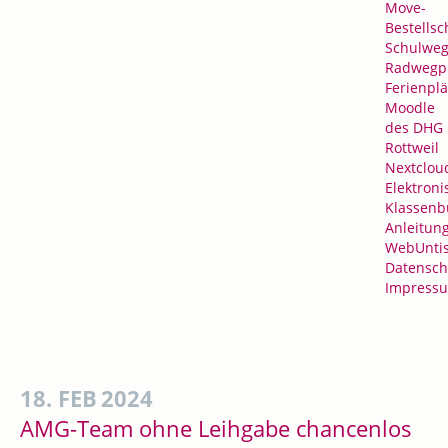
Move-
Bestellsc
Schulweg
Radwegp
Ferienpl
Moodle
des DHG
Rottweil
Nextclou
Elektroni
Klassenb
Anleitun
WebUnti
Datensch
Impress
18. FEB
2024
AMG-Team ohne Leihgabe chancenlos